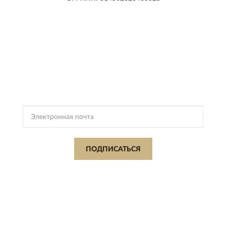
ПОДПИСКА
SAECO
Подпишись, чтобы получать информацию о эксклюзивных
предложениях,
поступлениях, событиях и многом другом
ПОДПИСАТЬСЯ
Подписываясь, Вы соглашаетесь с
Политикой Конфиденциальности
и
Условиями пользования
SAECO